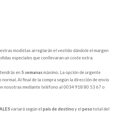
nuestras modistas arreglarán el vestido dándole el margen
edidas especiales que conllevaran un coste extra.
 tendrás en
5 semanas
máximo. La opción de urgente
o normal. Al final de la compra según la dirección de envío
 con nosotras mediante teléfono al 0034 918 80 53 67 o
ALES
variará según el
país de destino
y el
peso
total del