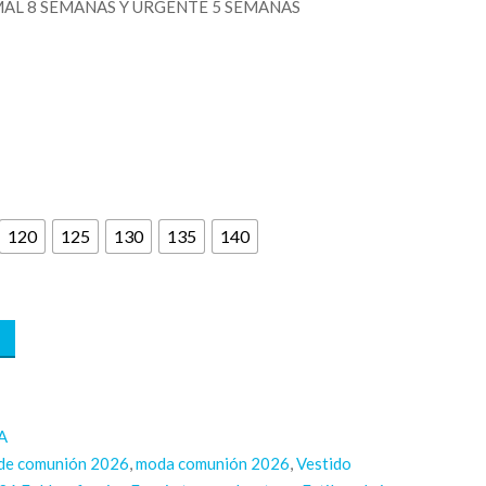
AL 8 SEMANAS Y URGENTE 5 SEMANAS
120
125
130
135
140
A
 de comunión 2026
,
moda comunión 2026
,
Vestido