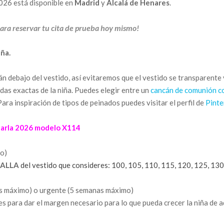
2026 está disponible en
Madrid
y
Alcalá de Henares
.
ara reservar tu cita de prueba hoy mismo!
ña.
án debajo del vestido, así evitaremos que el vestido se transparente 
das exactas de la niña. Puedes elegir entre un
cancán de comunión c
ra inspiración de tipos de peinados puedes visitar el perfil de
Pinte
rla 2026 modelo X114
to)
ALLA
del vestido que consideres: 100, 105, 110, 115, 120, 125, 130
as máximo) o urgente (5 semanas máximo)
es para dar el margen necesario para lo que pueda crecer la niña de a