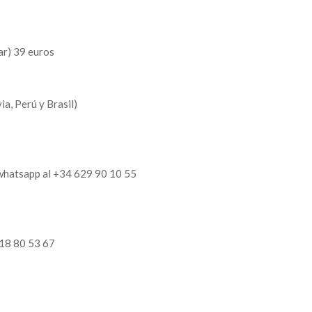
ar) 39 euros
a, Perú y Brasil)
o whatsapp al +34 629 90 10 55
918 80 53 67