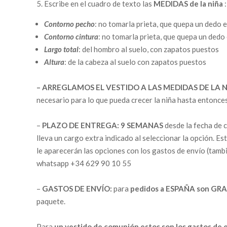
Escribe en el cuadro de texto las
MEDIDAS de la niña
:
Contorno pecho
: no tomarla prieta, que quepa un dedo e
Contorno cintura
: no tomarla prieta, que quepa un dedo 
Largo total
: del hombro al suelo, con zapatos puestos
Altura
: de la cabeza al suelo con zapatos puestos
– ARREGLAMOS EL VESTIDO A LAS MEDIDAS DE LA N
necesario para lo que pueda crecer la niña hasta entonce
–
PLAZO DE ENTREGA:
9 SEMANAS
desde la fecha de 
lleva un cargo extra indicado al seleccionar la opción. Est
le aparecerán las opciones con los gastos de envío (tamb
whatsapp +34 629 90 10 55
–
GASTOS DE ENVÍO:
para
pedidos a ESPAÑA son GRA
paquete.
Para
un vestido de comunión estos son los gastos de 