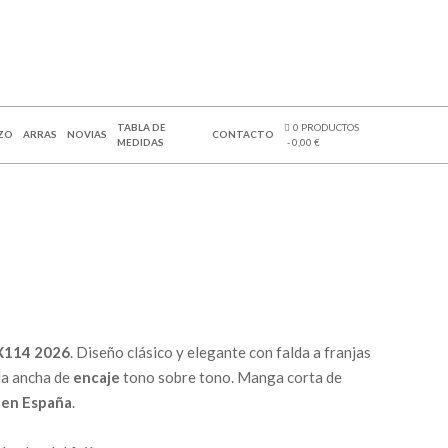
TABLA DE
0 PRODUCTOS
ZO
ARRAS
NOVIAS
CONTACTO
MEDIDAS
0,00 €
 X114 2026
. Diseño clásico y elegante con falda a franjas
da ancha de
encaje
tono sobre tono. Manga corta de
 en España
.