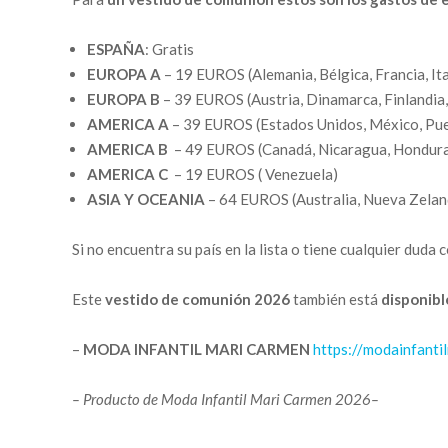
ESPAÑA
: Gratis
EUROPA A
– 19 EUROS (Alemania, Bélgica, Francia, Ita
EUROPA B
– 39 EUROS (Austria, Dinamarca, Finlandia, 
AMERICA A
– 39 EUROS (Estados Unidos, México, Pue
AMERICA B
– 49 EUROS (Canadá, Nicaragua, Honduras, 
AMERICA C
– 19 EUROS ( Venezuela)
ASIA Y OCEANIA
– 64 EUROS (Australia, Nueva Zeland
Si no encuentra su país en la lista o tiene cualquier du
Este
vestido de comunión 2026
también está
disponibl
–
MODA INFANTIL MARI CARMEN
https://
modainfanti
– Producto de Moda Infantil Mari Carmen 2026–