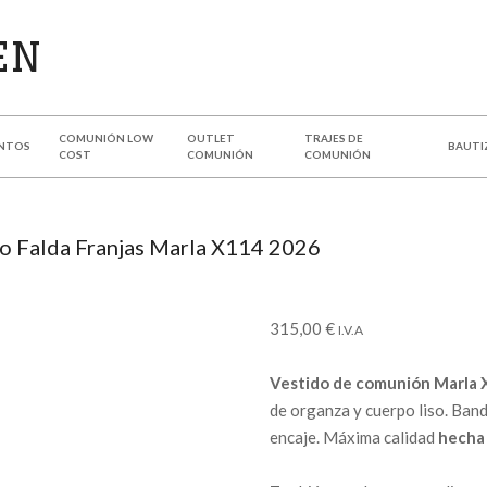
COMUNIÓN LOW
OUTLET
TRAJES DE
NTOS
BAUTI
COST
COMUNIÓN
COMUNIÓN
o Falda Franjas Marla X114 2026
315,00
€
I.V.A
Vestido de comunión Marla
de organza y cuerpo liso. Ban
encaje. Máxima calidad
hecha