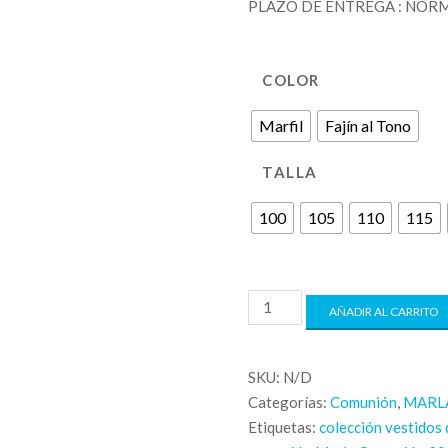
PLAZO DE ENTREGA : NORM
COLOR
Marfil
Fajín al Tono
TALLA
100
105
110
115
AÑADIR AL CARRITO
SKU:
N/D
Categorías:
Comunión
,
MARL
Etiquetas:
colección vestidos