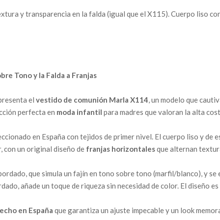
ura y transparencia en la falda (igual que el X115). Cuerpo liso co
re Tono y la Falda a Franjas
presenta el
vestido de comunión Marla X114
, un modelo que cautiv
ección perfecta en
moda infantil
para madres que valoran la alta cost
ccionado en España con tejidos de primer nivel. El cuerpo liso y de e
r, con un original diseño de
franjas horizontales
que alternan textur
ordado, que simula un fajín en tono sobre tono (marfil/blanco), y se 
dado, añade un toque de riqueza sin necesidad de color. El diseño es 
echo en España
que garantiza un ajuste impecable y un look memorab