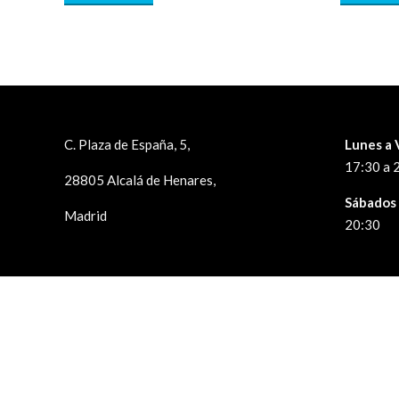
C. Plaza de España, 5,
Lunes a 
17:30 a 
28805 Alcalá de Henares,
Sábados
Madrid
20:30