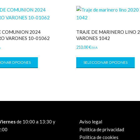
E COMUNION 2024
TRAJE DE MARINERO LINO 
O VARONES 10-01062
VARONES 1042
210,00
€
A
I.V.A
IONAR OPCIONES
SELECCIONAR OPCIONES
Viernes
de 10:00 a 13:30 y
Aviso legal
2:00
Política de privacidad
Política de cookies