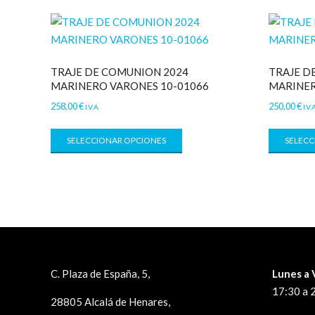
TRAJE DE COMUNION 2024
TRAJE D
MARINERO VARONES 10-01066
MARINER
258,00
€
250,00
€
I.V.A
I.V.
SELECCIONAR OPCIONES
SELECC
C. Plaza de España, 5,
Lunes a 
17:30 a 
28805 Alcalá de Henares,