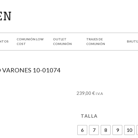
COMUNIÓN LOW
OUTLET
TRAJES DE
NTOS
BAUTI
COST
COMUNIÓN
COMUNIÓN
 VARONES 10-01074
239,00
€
I.V.A
TALLA
6
7
8
9
10