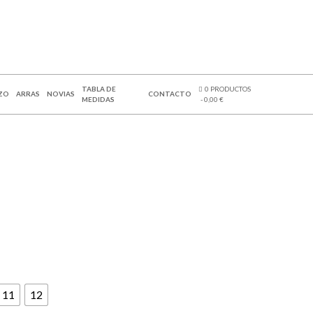
TABLA DE
0 PRODUCTOS
ZO
ARRAS
NOVIAS
CONTACTO
MEDIDAS
0,00 €
11
12