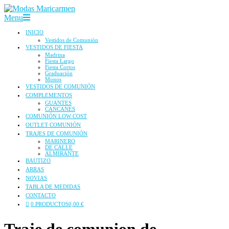
Skip
to
Modas
Secondary
Menu
content
Maricarmen
Navigation
INICIO
Menu
Vestidos de Comunión
VESTIDOS DE FIESTA
Madrina
Fiesta Largo
Fiesta Cortos
Graduación
Monos
VESTIDOS DE COMUNIÓN
COMPLEMENTOS
GUANTES
CANCANES
COMUNIÓN LOW COST
OUTLET COMUNIÓN
TRAJES DE COMUNIÓN
MARINERO
DE CALLE
ALMIRANTE
BAUTIZO
ARRAS
NOVIAS
TABLA DE MEDIDAS
CONTACTO
0 PRODUCTOS
0,00 €
Traje de comunion de