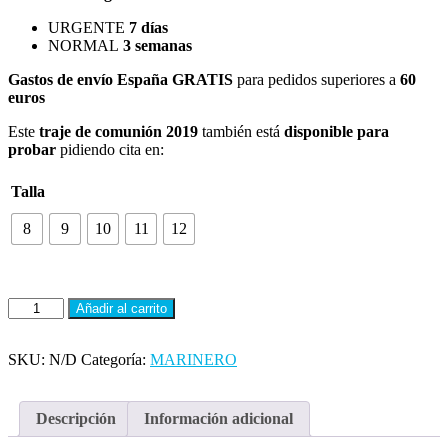
URGENTE
7 días
NORMAL
3 semanas
Gastos de envío España
GRATIS
para pedidos superiores a
60
euros
Este
traje de comunión 2019
también está
disponible para
probar
pidiendo cita en:
Talla
8
9
10
11
12
Traje
Añadir al carrito
de
comunion
de
SKU:
N/D
Categoría:
MARINERO
marinero
2022
Varones
Descripción
Información adicional
1001A