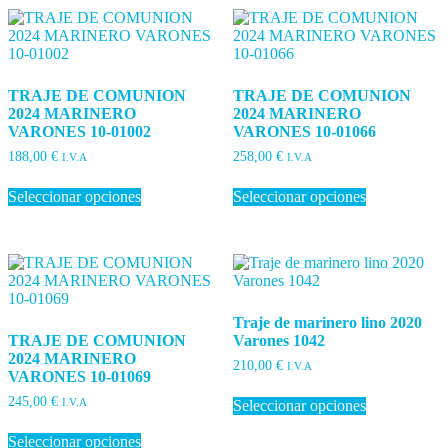
TRAJE DE COMUNION
TRAJE DE COMUNION
2024 MARINERO
2024 MARINERO
VARONES 10-01002
VARONES 10-01066
188,00
€
258,00
€
I.V.A
I.V.A
Este
Este
Seleccionar opciones
Seleccionar opciones
producto
producto
tiene
tiene
múltiples
múltiples
variantes.
variantes.
Las
Las
opciones
opciones
se
se
Traje de marinero lino 2020
pueden
pueden
TRAJE DE COMUNION
Varones 1042
elegir
elegir
2024 MARINERO
en
en
210,00
€
I.V.A
VARONES 10-01069
la
la
Este
página
página
245,00
€
I.V.A
Seleccionar opciones
producto
de
de
Este
tiene
producto
producto
Seleccionar opciones
producto
múltiples