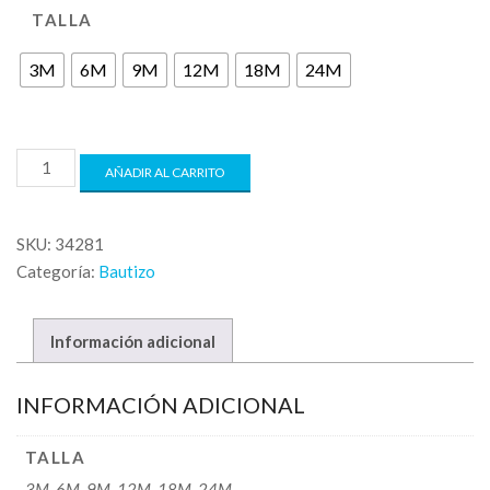
TALLA
3M
6M
9M
12M
18M
24M
AÑADIR AL CARRITO
SKU:
34281
Categoría:
Bautizo
Información adicional
INFORMACIÓN ADICIONAL
TALLA
3M, 6M, 9M, 12M, 18M, 24M