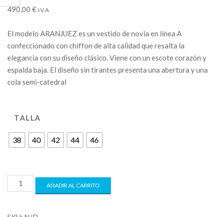
490,00
€
I.V.A
El modelo ARANJUEZ es un vestido de novia en línea A
confeccionado con chiffon de alta calidad que resalta la
elegancia con su diseño clásico. Viene con un escote corazón y
espalda baja. El diseño sin tirantes presenta una abertura y una
cola semi-catedral
TALLA
38
40
42
44
46
AÑADIR AL CARRITO