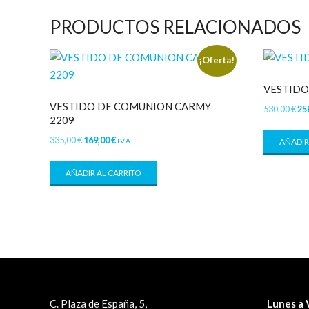
PRODUCTOS RELACIONADOS
¡Oferta!
VESTIDO
VESTIDO DE COMUNION CARMY
530,00
€
25
2209
335,00
€
169,00
€
I.V.A
AÑADIR
AÑADIR AL CARRITO
C. Plaza de España, 5,
Lunes a 