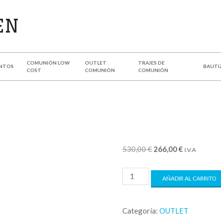
COMUNIÓN LOW
OUTLET
TRAJES DE
NTOS
BAUTI
COST
COMUNIÓN
COMUNIÓN
530,00
€
266,00
€
I.V.A
AÑADIR AL CARRITO
Categoría:
OUTLET