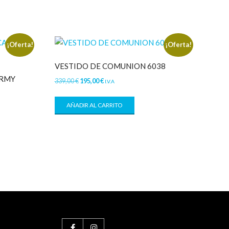
¡Oferta!
¡Oferta!
VESTIDO DE COMUNION 6038
ARMY
339,00
€
195,00
€
I.V.A
AÑADIR AL CARRITO