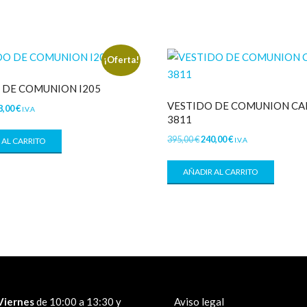
¡Oferta!
 DE COMUNION I205
VESTIDO DE COMUNION C
8,00
€
I.V.A
3811
395,00
€
240,00
€
I.V.A
 AL CARRITO
AÑADIR AL CARRITO
Viernes
de 10:00 a 13:30 y
Aviso legal