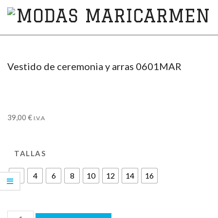
MODAS
MARICARMEN
Vestido de ceremonia y arras 0601MAR
39,00
€
I.V.A
TALLAS
2
4
6
8
10
12
14
16