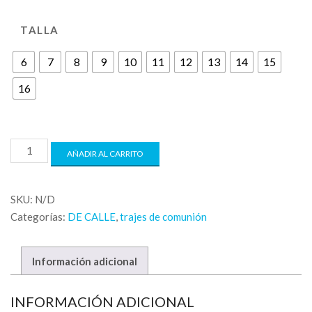
TALLA
6
7
8
9
10
11
12
13
14
15
16
AÑADIR AL CARRITO
SKU:
N/D
Categorías:
DE CALLE
,
trajes de comunión
Información adicional
INFORMACIÓN ADICIONAL