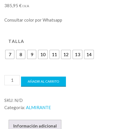
385,95
€
I.V.A
Consultar color por Whatsapp
TALLA
7
8
9
10
11
12
13
14
AÑADIR AL CARRITO
SKU:
N/D
Categoría:
ALMIRANTE
Información adicional